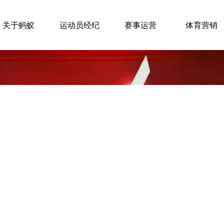
关于蚂蚁
运动员经纪
赛事运营
体育营销