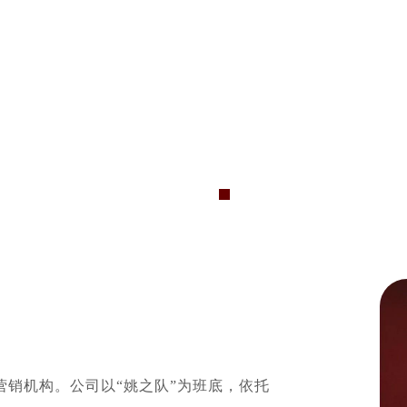
营销机构。公司以“姚之队”为班底，依托